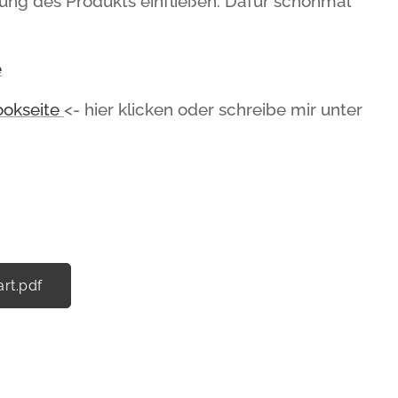
ng des Produkts einfließen. Dafür schonmal
e
okseite
<- hier klicken oder schreibe mir unter
rt.pdf