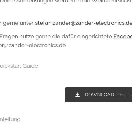
 Deine Anmerkungen werden in die Weiterentwicklu
.
r gerne unter
stefan.zander@zander-electronics.d
 Fragen nutze gerne die dafür eingerichtete
Facebo
er@zander-electronics.de
ickstart Guide
DOWNLOAD Pins ...ta
nleitung